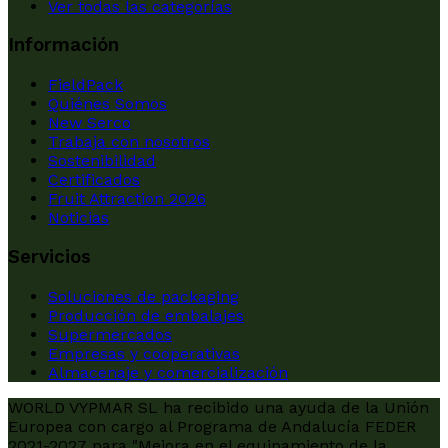
Ver todas las categorías
Información
FieldPack
Quiénes Somos
New Serco
Trabaja con nosotros
Sostenibilidad
Certificados
Fruit Attraction 2026
Noticias
Servicios
Soluciones de packaging
Producción de embalajes
Supermercados
Empresas y cooperativas
Almacenaje y comercialización
WORLD VYPMAR SL ha recibido una ayuda de la Unión
Europea con cargo al Programa de Andalucía FEDER
2021-2027 para "Mejora en el equipamiento de la