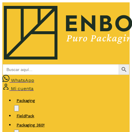
Botón de bús
Buscar:
WhatsApp
Mi cuenta
Packaging
FieldPack
Packaging 360º