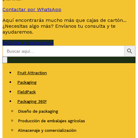
Contactar por WhatsApp
Aquí encontrarás mucho más que cajas de cartón...
¿Necesitas algo más? Envíanos tu consulta y te
ayudaremos.
Solicitar presupuesto
Botón de bús
Buscar:
Fruit Attraction
Packaging
FieldPack
Packaging 360º
Diseño de packaging
Producción de embalajes agrícolas
Almacenaje y comercialización