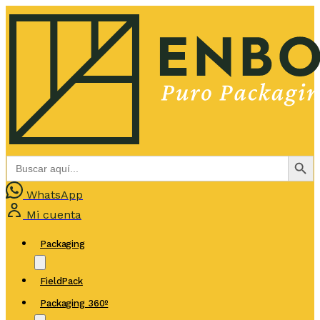
Botón de bús
Buscar:
WhatsApp
Mi cuenta
Packaging
FieldPack
Packaging 360º