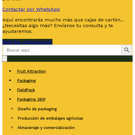
Contactar por WhatsApp
Aquí encontrarás mucho más que cajas de cartón...
¿Necesitas algo más? Envíanos tu consulta y te
ayudaremos.
Solicitar presupuesto
Botón de bús
Buscar:
Fruit Attraction
Packaging
FieldPack
Packaging 360º
Diseño de packaging
Producción de embalajes agrícolas
Almacenaje y comercialización