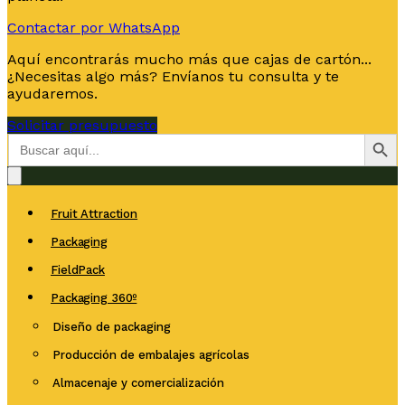
Contactar por WhatsApp
Aquí encontrarás mucho más que cajas de cartón...
¿Necesitas algo más? Envíanos tu consulta y te
ayudaremos.
Solicitar presupuesto
Botón de bús
Buscar:
Fruit Attraction
Packaging
FieldPack
Packaging 360º
Diseño de packaging
Producción de embalajes agrícolas
Almacenaje y comercialización