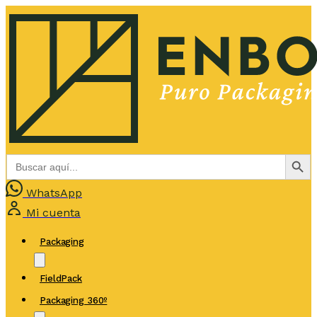
Botón de bús
Buscar:
WhatsApp
Mi cuenta
Packaging
FieldPack
Packaging 360º