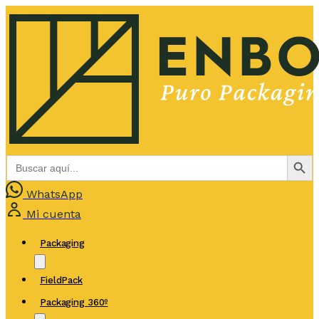
Botón de bús
Buscar:
WhatsApp
Mi cuenta
Packaging
FieldPack
Packaging 360º