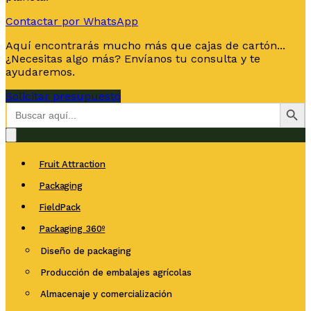
Contactar por WhatsApp
Aquí encontrarás mucho más que cajas de cartón...
¿Necesitas algo más? Envíanos tu consulta y te
ayudaremos.
Solicitar presupuesto
Botón de bús
Buscar:
Fruit Attraction
Packaging
FieldPack
Packaging 360º
Diseño de packaging
Producción de embalajes agrícolas
Almacenaje y comercialización