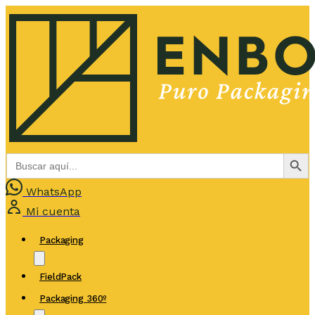
Botón de bús
Buscar:
WhatsApp
Mi cuenta
Packaging
FieldPack
Packaging 360º