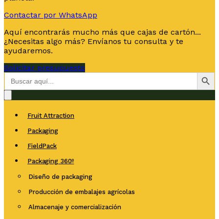
Contactar por WhatsApp
Aquí encontrarás mucho más que cajas de cartón...
¿Necesitas algo más? Envíanos tu consulta y te
ayudaremos.
Solicitar presupuesto
Botón de bús
Buscar:
Fruit Attraction
Packaging
FieldPack
Packaging 360º
Diseño de packaging
Producción de embalajes agrícolas
Almacenaje y comercialización