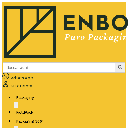
Botón de bús
Buscar:
WhatsApp
Mi cuenta
Packaging
FieldPack
Packaging 360º