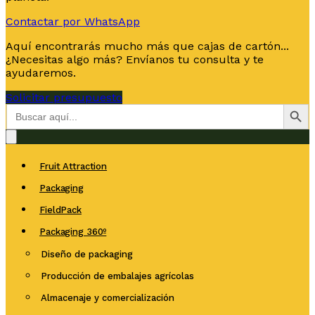
Contactar por WhatsApp
Aquí encontrarás mucho más que cajas de cartón...
¿Necesitas algo más? Envíanos tu consulta y te
ayudaremos.
Solicitar presupuesto
Botón de bús
Buscar:
Fruit Attraction
Packaging
FieldPack
Packaging 360º
Diseño de packaging
Producción de embalajes agrícolas
Almacenaje y comercialización