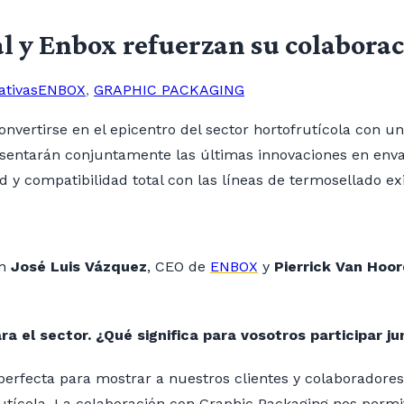
 y Enbox refuerzan su colaborac
ativas
ENBOX
,
GRAPHIC PACKAGING
nvertirse en el epicentro del sector hortofrutícola con una
esentarán conjuntamente las últimas innovaciones en enva
d y compatibilidad total con las líneas de termosellado ex
on
José Luis Vázquez
, CEO de
ENBOX
y
Pierrick Van Hoo
ra el sector. ¿Qué significa para vosotros participar j
perfecta para mostrar a nuestros clientes y colaborador
rutícola. La colaboración con Graphic Packaging nos perm