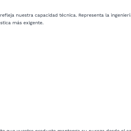
refleja nuestra capacidad técnica. Representa la ingenier
ística más exigente.
ite que vuestro producto mantenga su pureza desde el c