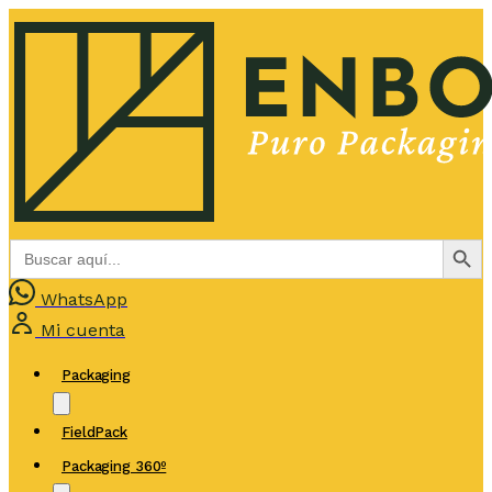
Botón de bús
Buscar:
WhatsApp
Mi cuenta
Packaging
FieldPack
Packaging 360º