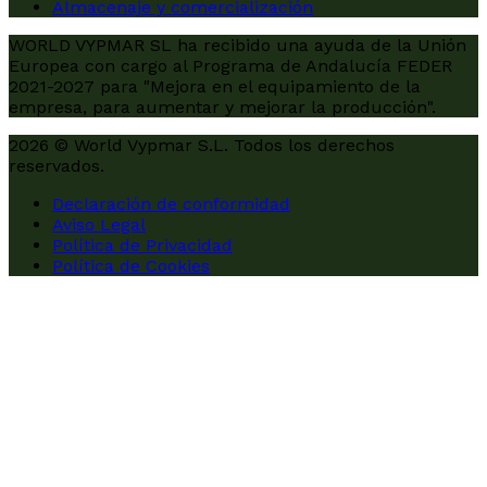
Almacenaje y comercialización
WORLD VYPMAR SL ha recibido una ayuda de la Unión
Europea con cargo al Programa de Andalucía FEDER
2021-2027 para "Mejora en el equipamiento de la
empresa, para aumentar y mejorar la producción".
2026 © World Vypmar S.L. Todos los derechos
reservados.
Declaración de conformidad
Aviso Legal
Política de Privacidad
Política de Cookies