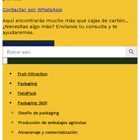
Contactar por WhatsApp
Aquí encontrarás mucho más que cajas de cartón...
¿Necesitas algo más? Envíanos tu consulta y te
ayudaremos.
Solicitar presupuesto
Botón de bús
Buscar:
Fruit Attraction
Packaging
FieldPack
Packaging 360º
Diseño de packaging
Producción de embalajes agrícolas
Almacenaje y comercialización