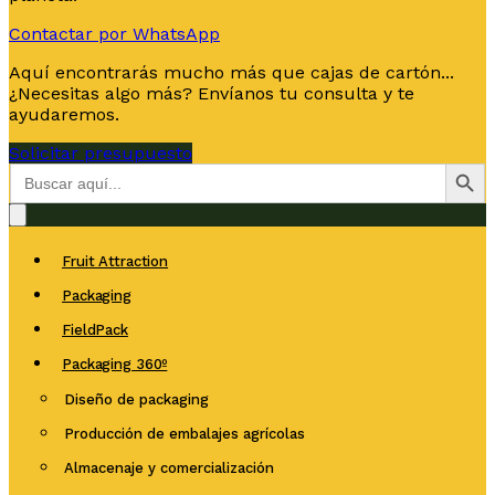
Contactar por WhatsApp
Aquí encontrarás mucho más que cajas de cartón...
¿Necesitas algo más? Envíanos tu consulta y te
ayudaremos.
Solicitar presupuesto
Botón de bús
Buscar:
Fruit Attraction
Packaging
FieldPack
Packaging 360º
Diseño de packaging
Producción de embalajes agrícolas
Almacenaje y comercialización