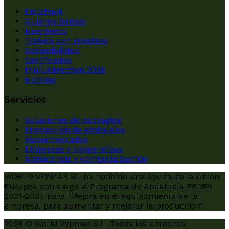
FieldPack
Quiénes Somos
New Serco
Trabaja con nosotros
Sostenibilidad
Certificados
Fruit Attraction 2026
Noticias
Servicios
Soluciones de packaging
Producción de embalajes
Supermercados
Empresas y cooperativas
Almacenaje y comercialización
WORLD VYPMAR SL ha recibido una ayuda de la Unión
Europea con cargo al Programa de Andalucía FEDER
2021-2027 para "Mejora en el equipamiento de la
empresa, para aumentar y mejorar la producción".
2026 © World Vypmar S.L. Todos los derechos