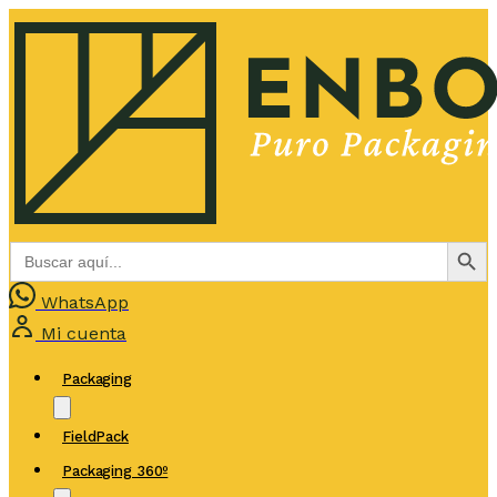
Botón de bús
Buscar:
WhatsApp
Mi cuenta
Packaging
FieldPack
Packaging 360º