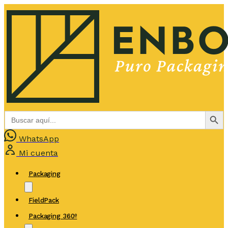
Botón de bús
Buscar:
WhatsApp
Mi cuenta
Packaging
FieldPack
Packaging 360º