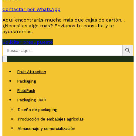
Contactar por WhatsApp
Aquí encontrarás mucho más que cajas de cartón...
¿Necesitas algo más? Envíanos tu consulta y te
ayudaremos.
Solicitar presupuesto
Botón de bús
Buscar:
Fruit Attraction
Packaging
FieldPack
Packaging 360º
Diseño de packaging
Producción de embalajes agrícolas
Almacenaje y comercialización