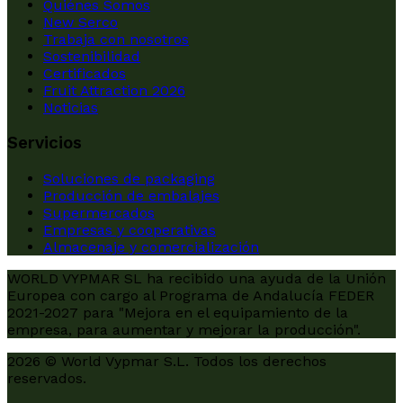
Quiénes Somos
New Serco
Trabaja con nosotros
Sostenibilidad
Certificados
Fruit Attraction 2026
Noticias
Servicios
Soluciones de packaging
Producción de embalajes
Supermercados
Empresas y cooperativas
Almacenaje y comercialización
WORLD VYPMAR SL ha recibido una ayuda de la Unión
Europea con cargo al Programa de Andalucía FEDER
2021-2027 para "Mejora en el equipamiento de la
empresa, para aumentar y mejorar la producción".
2026 © World Vypmar S.L. Todos los derechos
reservados.