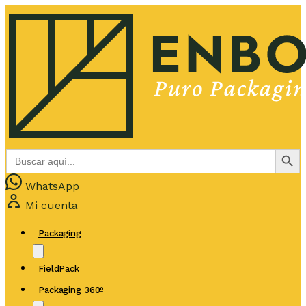
Botón de bús
Buscar:
WhatsApp
Mi cuenta
Packaging
FieldPack
Packaging 360º