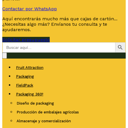
Contactar por WhatsApp
Aquí encontrarás mucho más que cajas de cartón...
¿Necesitas algo más? Envíanos tu consulta y te
ayudaremos.
Solicitar presupuesto
Botón de bús
Buscar:
Fruit Attraction
Packaging
FieldPack
Packaging 360º
Diseño de packaging
Producción de embalajes agrícolas
Almacenaje y comercialización