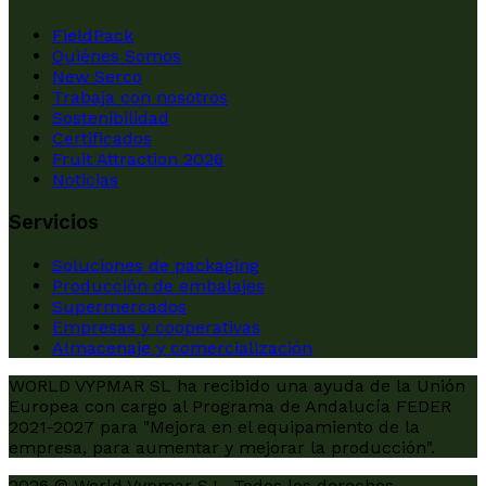
FieldPack
Quiénes Somos
New Serco
Trabaja con nosotros
Sostenibilidad
Certificados
Fruit Attraction 2026
Noticias
Servicios
Soluciones de packaging
Producción de embalajes
Supermercados
Empresas y cooperativas
Almacenaje y comercialización
WORLD VYPMAR SL ha recibido una ayuda de la Unión
Europea con cargo al Programa de Andalucía FEDER
2021-2027 para "Mejora en el equipamiento de la
empresa, para aumentar y mejorar la producción".
2026 © World Vypmar S.L. Todos los derechos