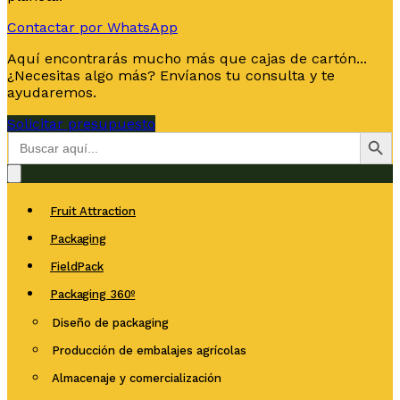
Contactar por WhatsApp
Aquí encontrarás mucho más que cajas de cartón...
¿Necesitas algo más? Envíanos tu consulta y te
ayudaremos.
Solicitar presupuesto
Botón de bús
Buscar:
Fruit Attraction
Packaging
FieldPack
Packaging 360º
Diseño de packaging
Producción de embalajes agrícolas
Almacenaje y comercialización