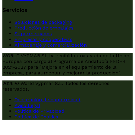
Servicios
Soluciones de packaging
Producción de embalajes
Supermercados
Empresas y cooperativas
Almacenaje y comercialización
WORLD VYPMAR SL ha recibido una ayuda de la Unión
Europea con cargo al Programa de Andalucía FEDER
2021-2027 para "Mejora en el equipamiento de la
empresa, para aumentar y mejorar la producción".
2026 © World Vypmar S.L. Todos los derechos
reservados.
Declaración de conformidad
Aviso Legal
Política de Privacidad
Política de Cookies