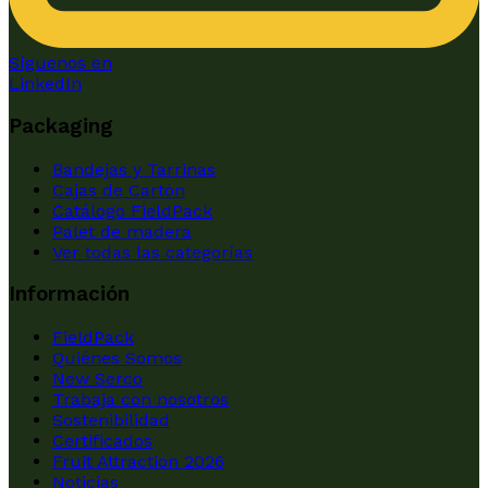
Síguenos en
LinkedIn
Packaging
Bandejas y Tarrinas
Cajas de Cartón
Catálogo FieldPack
Palet de madera
Ver todas las categorías
Información
FieldPack
Quiénes Somos
New Serco
Trabaja con nosotros
Sostenibilidad
Certificados
Fruit Attraction 2026
Noticias