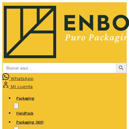
Botón de bús
Buscar:
WhatsApp
Mi cuenta
Packaging
FieldPack
Packaging 360º