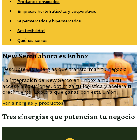
Productos envasados
Empresas hortofrutícolas y cooperativas
Supermercados y hipermercados
Sostenibilidad
Quiénes somos
New Serco ahora es Enbox
Descubre las sinergias que transforman tu negocio
La integración de New Serco en Enbox amplía tu
acceso a soluciones, optimiza tu logística y acelera tu
crecimiento. Explora qué ganas con esta unión.
Ver sinergias y productos
Tres sinergias que potencian tu negocio