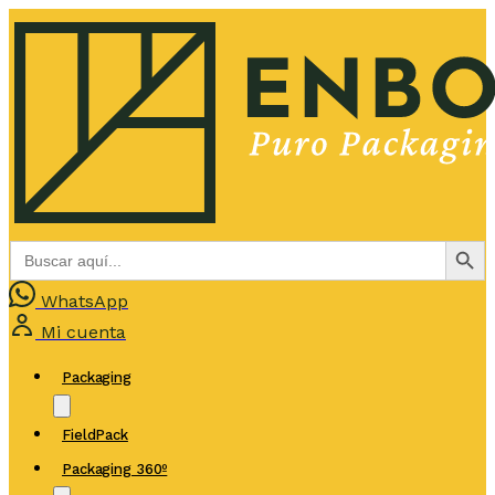
Botón de bús
Buscar:
WhatsApp
Mi cuenta
Packaging
FieldPack
Packaging 360º