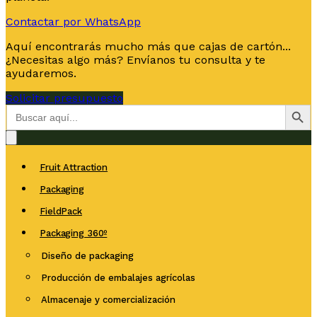
Contactar por WhatsApp
Aquí encontrarás mucho más que cajas de cartón...
¿Necesitas algo más? Envíanos tu consulta y te
ayudaremos.
Solicitar presupuesto
Botón de bús
Buscar:
Fruit Attraction
Packaging
FieldPack
Packaging 360º
Diseño de packaging
Producción de embalajes agrícolas
Almacenaje y comercialización